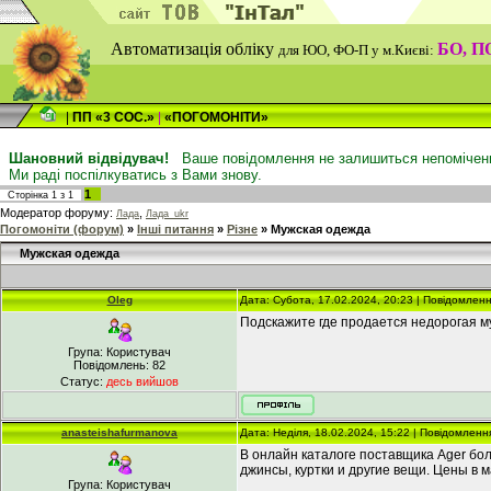
Автоматизація обліку
БО, П
для ЮО, ФО-П у м.Києві:
БО
-бух
|
ПП «3 СОС.»
|
«ПОГОМОНІТИ»
Шановний відвідувач!
Ваше повідомлення не залишиться непомічени
Ми раді поспілкуватись з Вами знову.
1
Сторінка
1
з
1
Модератор форуму:
,
Лада
Лада_ukr
Погомоніти (форум)
»
Інші питання
»
Різне
»
Мужская одежда
Мужская одежда
Oleg
Дата: Субота, 17.02.2024, 20:23 | Повідомлен
Подскажите где продается недорогая 
Група: Користувач
Повідомлень:
82
Статус:
десь вийшов
anasteishafurmanova
Дата: Неділя, 18.02.2024, 15:22 | Повідомленн
В онлайн каталоге поставщика Ager бо
джинсы, куртки и другие вещи. Цены в м
Група: Користувач