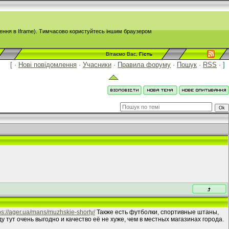
й облік.
ення в Iframe). Тимчасово користуйтесь іншим браузером
Вітаємо Вас,
Гість
[ ·
Нові повідомлення
·
Учасники
·
Правила форуму
·
Пошук
·
RSS
· ]
ps://ager.ua/mans/muzhskie-shorty/
Также есть футболки, спортивные штаны,
у тут очень выгодно и качество её не хуже, чем в местных магазинах города.