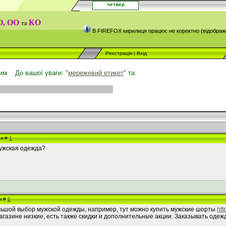
четвер
О, ОО
КО
та
галтерський облік.
ПО
-податковий облік.
ОО
-оперативний облік.
КО
-кадрови
В FIREFOX кирилиця працює не коректно (відображ
Реєстрація
|
Вхід
м. До вашої уваги: "
мережевий етикет
" та
ня #
1
мужская одежда?
я #
2
льшой выбор мужской одежды, например, тут можно купить мужские шорты
htt
агазине низкие, есть также скидки и дополнительные акции. Заказывать одежд