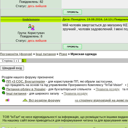
Повідомлень:
82
Статус:
десь вийшов
lindelemony
Дата: Понеділок, 19.08.2024, 14:13 | Повідом
Мій чоловік звертається до магазину
зручний , чоловік задоволений. І мені по
Група: Користувач
Повідомлень:
8
Статус:
десь вийшов
Погомоніти (форум)
»
Інші питання
»
Різне
»
Мужская одежда
1
Сторінка
1
з
1
Розділи нашого форуму призначені:
ПП «3 СОС. Бухгалтерія»
- для користувачів ПП, які обрали застосунки,
що працюють на основі та під управлінням Програмного Комплексу "InTal-Vision" •
Питання обліку в Україні
- для бухгалтерської спільноти •
Правила розділу
та п
Інші питання
- для широкого загалу •
Правила розділу
Всі розділи форуму
на
сторінку відповідей на деякі 
ТОВ "ІнТал" не несе відповідальності за інформацію, що розміщається іншими видан
На нашому сайті вони приводяться для інформування читача та для врахування ним а