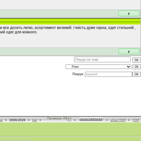
 все досить легко, асортимент великий. І якість дуже гарна, одяг стильний ,
ний одяг для кожного.
Пошук:
ua
• 2009-2026 •
ind
•
•
•
uCoz ТОП
•
ТОП