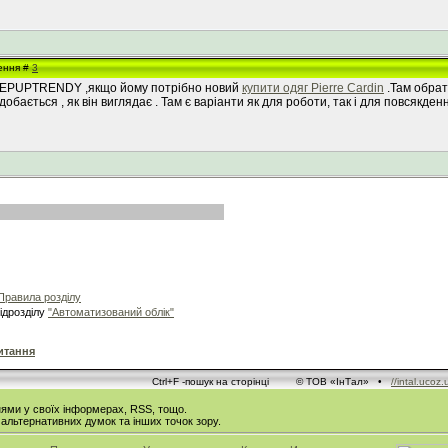
лення #
3
 KEEPUPTRENDY ,якщо йому потрібно новий
купити одяг Pierre Cardin
.Там обрати
добається , як він виглядає . Там є варіанти як для роботи, так і для повсякден
Правила розділу
ідрозділу
"Автоматизований облік"
питання
Ctrl+F -пошук на сторінці © ТОВ «ІнТал» •
//intal.ucoz.
нями у своїх інформерах, RSS, тощо.
льтернативних думок та інших точок зору.